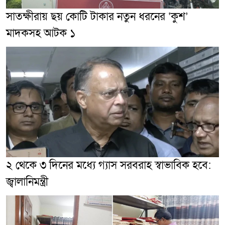
সাতক্ষীরায় ছয় কোটি টাকার নতুন ধরনের ‘কুশ’
মাদকসহ আটক ১
২ থেকে ৩ দিনের মধ্যে গ্যাস সরবরাহ স্বাভাবিক হবে:
জ্বালানিমন্ত্রী