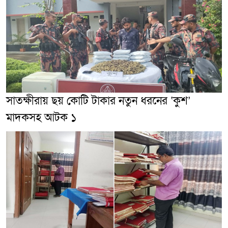
সাতক্ষীরায় ছয় কোটি টাকার নতুন ধরনের ‘কুশ’
মাদকসহ আটক ১