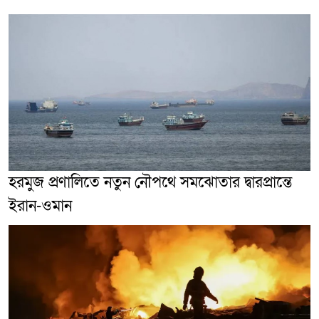
হরমুজ প্রণালিতে নতুন নৌপথে সমঝোতার দ্বারপ্রান্তে
ইরান-ওমান