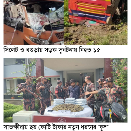
সিলেট ও বগুড়ায় সড়ক দুর্ঘটনায় নিহত ১৫
সাতক্ষীরায় ছয় কোটি টাকার নতুন ধরনের ‘কুশ’