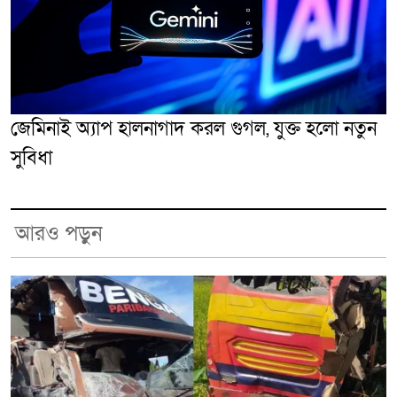
জেমিনাই অ্যাপ হালনাগাদ করল গুগল, যুক্ত হলো নতুন
সুবিধা
আরও পড়ুন