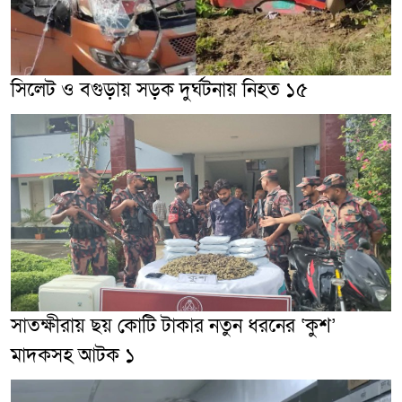
সিলেট ও বগুড়ায় সড়ক দুর্ঘটনায় নিহত ১৫
সাতক্ষীরায় ছয় কোটি টাকার নতুন ধরনের ‘কুশ’
মাদকসহ আটক ১