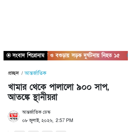
সংবাদ শিরোনাম
সিলেট ও বগুড়ায় সড়ক দুর্ঘটনায় নিহত ১৫
সাতক্ষ
প্রচ্ছদ
আন্তর্জাতিক
খামার থেকে পালালো ৯০০ সাপ,
আতঙ্কে স্থানীয়রা
আন্তর্জাতিক ডেস্ক
০৮ জুলাই, ২০২৬, 2:57 PM