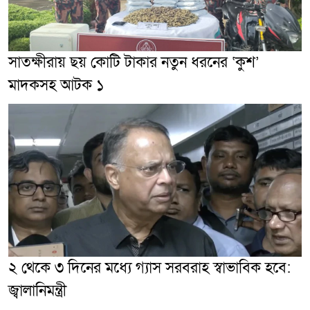
সাতক্ষীরায় ছয় কোটি টাকার নতুন ধরনের ‘কুশ’
মাদকসহ আটক ১
২ থেকে ৩ দিনের মধ্যে গ্যাস সরবরাহ স্বাভাবিক হবে:
জ্বালানিমন্ত্রী