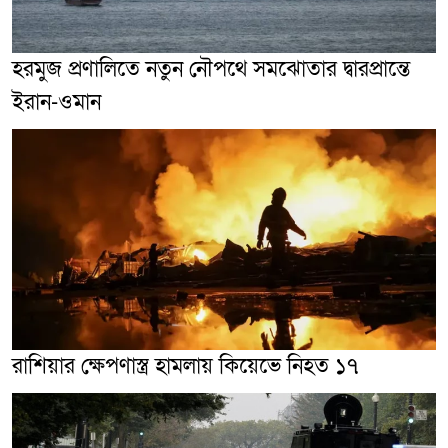
হরমুজ প্রণালিতে নতুন নৌপথে সমঝোতার দ্বারপ্রান্তে
ইরান-ওমান
রাশিয়ার ক্ষেপণাস্ত্র হামলায় কিয়েভে নিহত ১৭