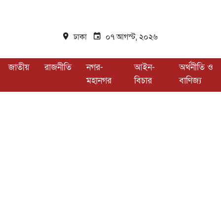
ঢাকা
০৭ আগস্ট, ২০২৬
জাতীয়
রাজনীতি
নগর-
আইন-
অর্থনীতি ও
মহানগর
বিচার
বাণিজ্য