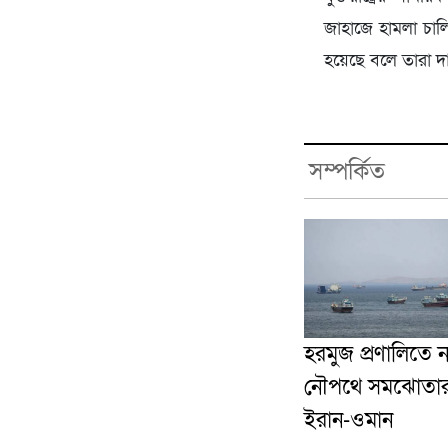
জাহাজে হামলা চালি
হয়েছে বলে তারা দ
সম্পর্কিত
হরমুজ প্রণালিতে 
নৌপথে সমঝোতার দ্ব
ইরান-ওমান