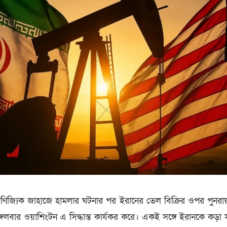
বাণিজ্যিক জাহাজে হামলার ঘটনার পর ইরানের তেল বিক্রির ওপর পুনরা
। মঙ্গলবার ওয়াশিংটন এ সিদ্ধান্ত কার্যকর করে। একই সঙ্গে ইরানকে কড়া 