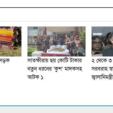
 সড়ক
সাতক্ষীরায় ছয় কোটি টাকার
২ থেকে ৩ দ
নতুন ধরনের ‘কুশ’ মাদকসহ
সরবরাহ স্
আটক ১
জ্বালানিমন্ত্রী