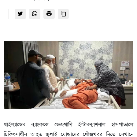
থাইল্যান্ডের ব্যাংককে ভেজথানি ইন্টারন্যাশনাল হাসপাতালে
চিকিৎসাধীন আহত জুলাই যোদ্ধাদের খোঁজখবর নিতে সেখানে