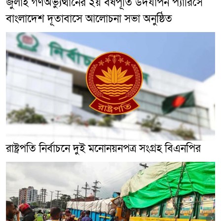
জুলাই গণঅভ্যুত্থানের ২য় বর্ষপূর্তি উদযাপন প্যারিসে
বাংলাদেশ দূতাবাসে আলোচনা সভা অনুষ্ঠিত
রাষ্ট্রপতি নির্বাচনে দুই মনোনয়নপত্র সংগ্রহ বিএনপির