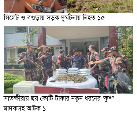
সিলেট ও বগুড়ায় সড়ক দুর্ঘটনায় নিহত ১৫
সাতক্ষীরায় ছয় কোটি টাকার নতুন ধরনের ‘কুশ’
মাদকসহ আটক ১