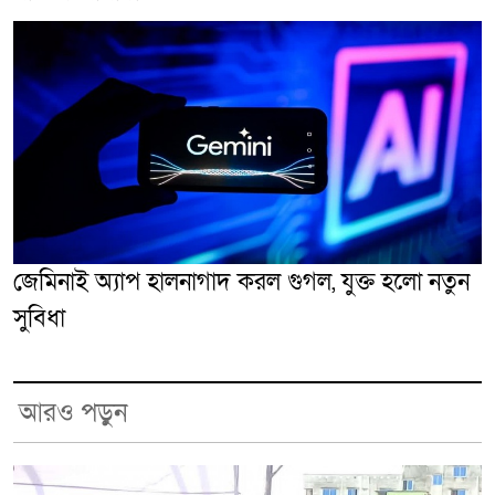
জেমিনাই অ্যাপ হালনাগাদ করল গুগল, যুক্ত হলো নতুন
সুবিধা
আরও পড়ুন