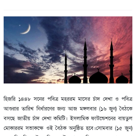
হিজরি ১৪৪৮ সনের পবিত্র মহররম মাসের চাঁদ দেখা ও পবিত্র
আশুরার তারিখ নির্ধারণের জন্য আজ মঙ্গলবার (১৬ জুন) বৈঠকে
বসছে জাতীয় চাঁদ দেখা কমিটি। ইসলামিক ফাউন্ডেশনের বায়তুল
মোকাররম সভাকক্ষে ওই বৈঠক অনুষ্ঠিত হবে।সোমবার (১৫ জুন)