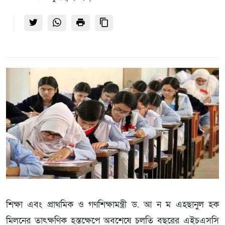
শিক্ষা এবং প্রাথমিক ও গণশিক্ষামন্ত্রী ড. আ ন ম এহছানুল হক
মিলনের তাৎক্ষণিক হস্তক্ষেপে অবশেষে চলতি বছরের এইচএসসি