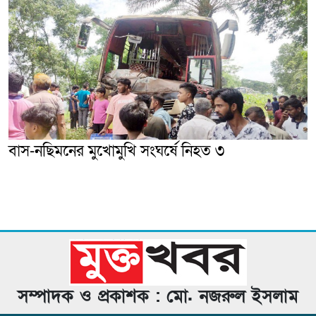
বাস-নছিমনের মুখোমুখি সংঘর্ষে নিহত ৩
সম্পাদক ও প্রকাশক : মো. নজরুল ইসলাম